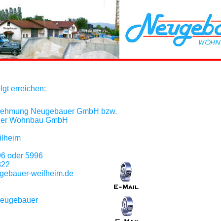
gt erreichen:
nehmung Neugebauer GmbH bzw.
er Wohnbau GmbH
ilheim
6 oder 5996
822
gebauer-weilheim.de
Neugebauer