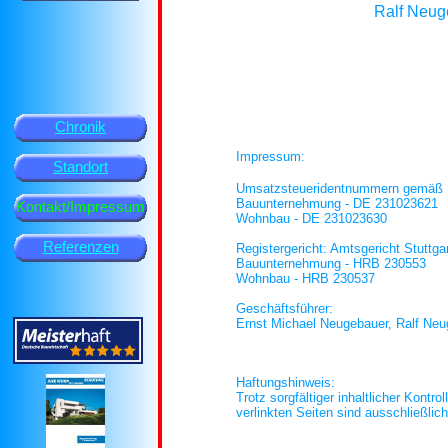
Ralf Neug
Chronik
Impressum:
Standort
Umsatzsteueridentnummern gemäß 
Bauunternehmung - DE 231023621
Kontakt/Impressum
Wohnbau - DE 231023630
Referenzen
Registergericht: Amtsgericht Stuttga
Bauunternehmung - HRB 230553
Wohnbau - HRB 230537
Geschäftsführer:
Ernst Michael Neugebauer, Ralf Ne
Haftungshinweis:
Trotz sorgfältiger inhaltlicher Kontr
verlinkten Seiten sind ausschließlich