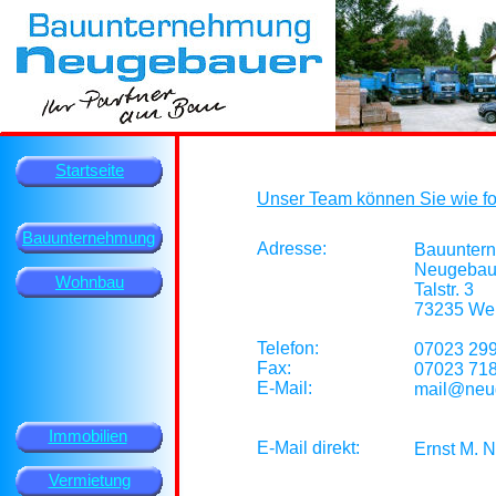
Startseite
Unser Team können Sie wie fol
Bauunternehmung
Adresse:
Bauunter
Neugebau
Wohnbau
Talstr. 3
73235 We
Telefon:
07023 299
Fax:
07023 71
E-Mail:
mail@neu
Immobilien
E-Mail direkt:
Ernst M. 
Vermietung